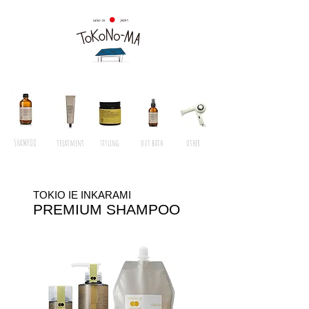
SHAMPOO
treatment
styling
out bath
other
TOKIO IE INKARAMI
PREMIUM SHAMPOO