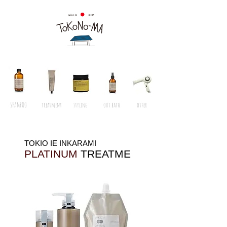
SHAMPOO
treatment
styling
out bath
other
TOKIO IE INKARAMI
PLATINUM
TREATME